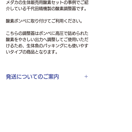
メダカの生体販売用酸素セットの事例でご紹
介している千代田精機製の酸素調整器です。
酸素ボンベに取り付けてご利用ください。
こちらの調整器はボンベに高圧で詰められた
酸素をやさしい出力へ調整してご使用いただ
けるため、生体魚のパッキングにも使いやす
いタイプの商品となります。
発送についてのご案内
メーカー直送品となります。（およそ2～3
週間でお届け）
ご注文後、別途送料をご連絡させていただき
ます。
​ガスで未来を創る
株式会社マスコール 〒535-0022 大阪市旭区新森2丁目21番2号
TEL：06-6953-1111 FAX：06-6953-1076